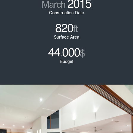
2015
March
Construction Date
820
ft
Surface Area
44
000
.
$
Budget